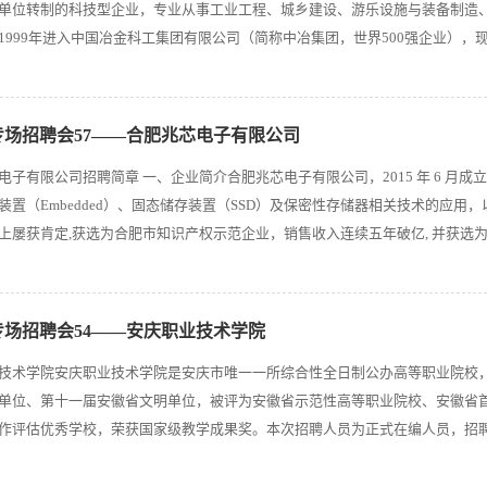
单位转制的科技型企业，专业从事工业工程、城乡建设、游乐设施与装备制造
1999年进入中国冶金科工集团有限公司（简称中冶集团，世界500强企业），现为
届专场招聘会57——合肥兆芯电子有限公司
电子有限公司招聘简章 一、企业简介合肥兆芯电子有限公司，2015 年 6 月
装置（Embedded）、固态储存装置（SSD）及保密性存储器相关技术的应
屡获肯定,获选为合肥市知识产权示范企业，销售收入连续五年破亿, 并获选为合肥市半导体
届专场招聘会54——安庆职业技术学院
技术学院安庆职业技术学院是安庆市唯一一所综合性全日制公办高等职业院校
单位、第十一届安徽省文明单位，被评为安徽省示范性高等职业院校、安徽省
评估优秀学校，荣获国家级教学成果奖。本次招聘人员为正式在编人员，招聘范围为2020届和