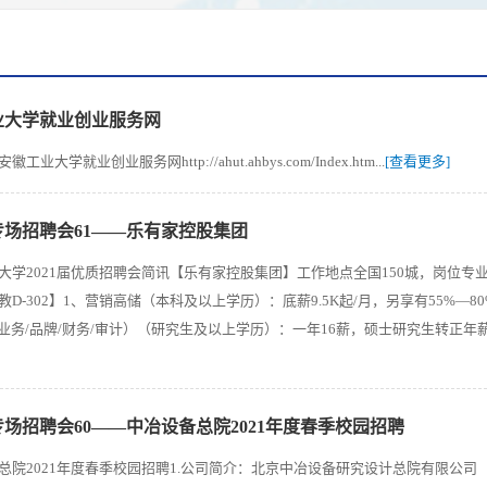
业大学就业创业服务网
工业大学就业创业服务网http://ahut.ahbys.com/Index.htm...
[查看更多]
届专场招聘会61——乐有家控股集团
大学2021届优质招聘会简讯【乐有家控股集团】工作地点全国150城，岗位专业不限，唯
D-302】1、营销高储（本科及以上学历）：底薪9.5K起/月，另享有55%—8
/业务/品牌/财务/审计）（研究生及以上学历）：一年16薪，硕士研究生转正年薪16
届专场招聘会60——中冶设备总院2021年度春季校园招聘
总院2021年度春季校园招聘1.公司简介：北京中冶设备研究设计总院有限公司