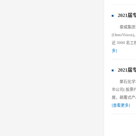
2021
豪威集团
(OmniVis
近 3000 名
多]
2021
聚石化学
市公司( 股
展，颠覆式产
[查看更多]