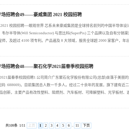
届专场招聘会49——豪威集团 2021 校园招聘
 2021 校园招聘----眼观世界 芯系未来豪威集团是全球排名前列的中国半导
ion)、韦尔半导体(Will Semiconductor) 与思比科(SuperPix) 三个品
工程师，及超过 4100 项专利。产品遍及 8 大领域，服务全球超 2000 家客户，年出货
届专场招聘会48——聚石化学2021届春季校园招聘
2021届春季校园招聘1.公司简介广东聚石化学股份有限公司(总部)坐落于美丽
票代码: 688669)，目前集团总人数一千多人。经过二十余年的发展，旗下建
品创新，主要产品有改性塑料、阻燃剂、汽车板材、可降解塑料、光学板材、透气膜
..
共109条
1/11
上页
1
2
3
4
5
6
11
下页