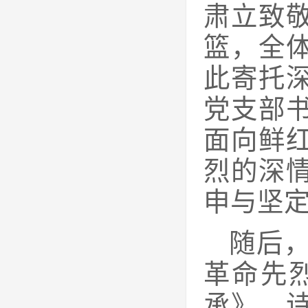
肃立致
篮，全
此寄托
党支部
面向鲜
烈的深
申与坚
随后
革命先
承》。