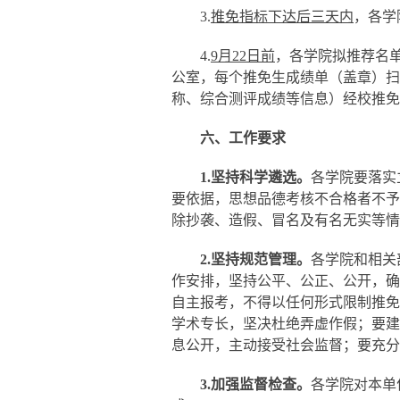
3
.
推免指标下达后三天内
，
各学
4.
9月22日前
，各学院
拟推荐名
公室
，每个
推免生
成绩单
（盖章）
扫
称、综合测评成绩等信息）
经校推免
六、工作要求
1.
坚持科学遴选。
各
学院
要落实
要依据，思想品德考核不合格者不予
除抄袭、造假、冒名及有名无实等情
2.坚持规范管理。
各
学院
和相关
作安排，坚持公平、公正、公开，确
自主报考，不得以任何形式限制推免
学术专长，坚决杜绝弄虚作假；要建
息公开，主动接受社会监督；要充分
3.
加强监督检查。
各
学院
对本单