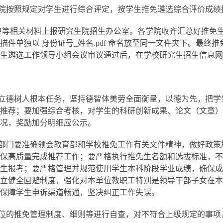
院
按照规定对学生进行综合评定，按学生推免遴选综合评价成绩
单等
相关
材料上报研究生院招生办公室。
各学院
收齐汇总好推免
描件单独以
身份证号
_
姓名
.pdf
命名放至同一文件夹下。
最终推
生遴选工作领导小组会议审议通过后，
在
学校
研究生招生信息网
立德树人根本任务，坚持德智体美劳全面衡量，以德为先，把学
推荐；要加强综合考核，对学生的科研创新成果、论文（文章）
况，奖励加分明细应公示。
部门要准确领会教育部和学校推免工作有关文件精神，做好政策
保高质量完成推荐工作；要严格执行推免生名额和选拔标准，不
生报考；要严格管理并规范使用学生本科阶段学业成绩，确保成
立健全回避制度，强化对本单位教职工特别是领导干部子女在本
保障学生申诉渠道畅通，坚决纠正工作失误。
位的推免管理制度、细则等进行自查，对不符合上级规定的事项