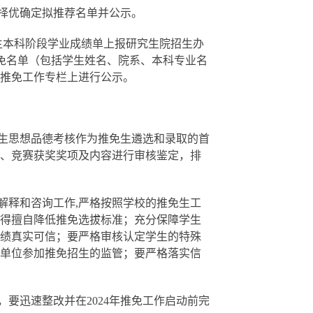
择优确定
拟推荐名单并公示
。
生本科阶段学业
成绩单
上报研究生院招生办
免名单
（包括学生姓名、院系、本科专业名
推免工作专栏
上
进行公示
。
生思想品德考核作为推免生遴选和录取的首
、竞赛获奖奖项及内容进行审核鉴定，排
解释和咨询工作
,严格按照学校的推免生工
得擅自降低推免选拔标准；充分保障学生
绩真实可信；要严格审核认定学生的特殊
单位参加推免招生的监管；要严格落实信
，要迅速整改并在
2024年推免工作启动前完