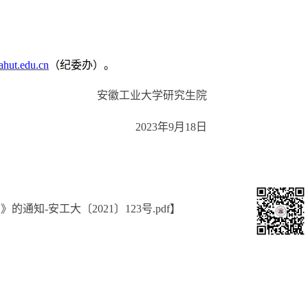
hut.edu.cn
（纪委
办
）。
安徽工业大学研究生院
20
23
年
9月18
日
-安工大〔2021〕123号.pdf
】