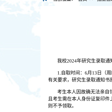
我校
202
4
年研究生录取通
1.自取时间：6月
13
日（
周
有关
要求，
研究生
录取通知书
考生本人因故确无法亲自
且考生需在本人身份证复印件
则不予领取。