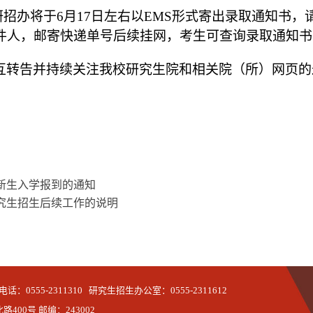
研招办将于
6月
17
日
左右
以
EMS形式寄出录取通知书，
件人，邮寄快递单号后续挂网，考生可查询录取通知书
互转告并持续关注我校研究生院和相关院（所）网页的
生新生入学报到的通知
研究生招生后续工作的说明
555-2311310 研究生招生办公室：0555-2311612
00号 邮编：243002